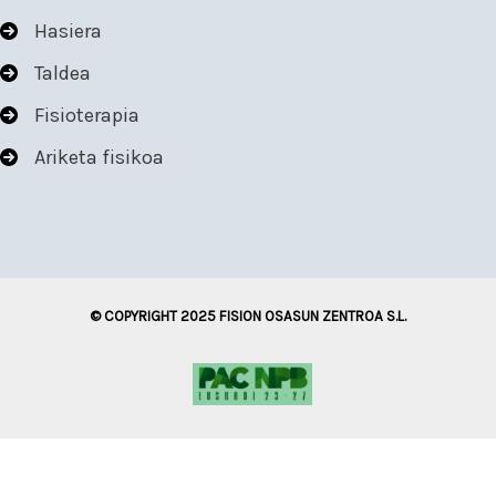
Hasiera
Taldea
Fisioterapia
Ariketa fisikoa
© COPYRIGHT 2025 FISION OSASUN ZENTROA S.L.