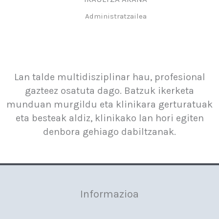
Administratzailea
Lan talde multidisziplinar hau, profesional
gazteez osatuta dago. Batzuk ikerketa
munduan murgildu eta klinikara gerturatuak
eta besteak aldiz, klinikako lan hori egiten
denbora gehiago dabiltzanak.
Informazioa