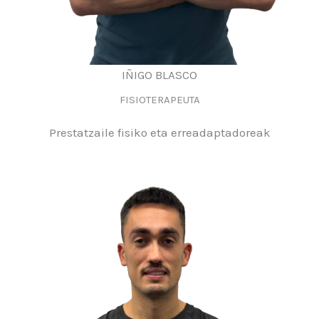
IÑIGO BLASCO
FISIOTERAPEUTA
Prestatzaile fisiko eta erreadaptadoreak